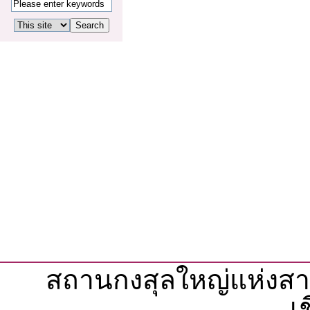
สถานกงสุลใหญ่แห่งส
เ