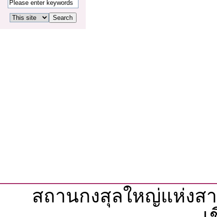
สถานกงสุลใหญ่แห่งส
เ