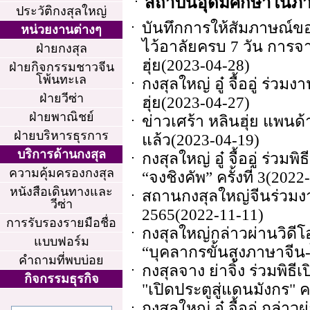
สถาบันอุดมศึกษาในภา
ประวัติกงสุลใหญ่
บันทึกการให้สัมภาษณ์ของกง
หน่วยงานต่างๆ
ไว้อาลัยครบ 7 วัน การ
ฝ่ายกงสุล
ฮุ่ย
(2023-04-28)
ฝ่ายกิจกรรมชาวจีน
โพ้นทะเล
กงสุลใหญ่ อู๋ จื้ออู่ ร่ว
ฝ่ายวีซ่า
ฮุ่ย
(2023-04-27)
ฝ่ายพาณิชย์
ข่าวเศร้า หลินฮุ่ย แพนด้
ฝ่ายบริหารธุรการ
แล้ว
(2023-04-19)
บริการด้านกงสุล
กงสุลใหญ่ อู๋ จื้ออู่ ร่ว
ความคุ้มครองกงสุล
“จงชิงคัพ” ครั้งที่ 3
(2022-
หนังสือเดินทางและ
สถานกงสุลใหญ่จีนร่วมงาย
วีซ่า
2565
(2022-11-11)
การรับรองรายมือชื่อ
กงสุลใหญ่กล่าวผ่านวิดี
แบบฟอร์ม
“บุคลากรขั้นสูงภาษาจีน
คำถามที่พบบ่อย
กงสุลจาง ย่าจิ้ง ร่วมพ
กิจกรรมธุรกิจ
"เปิดประตูสู่แดนมังกร" ครั
กงสุลใหญ่ อู๋ จื้ออู่ กล่าว