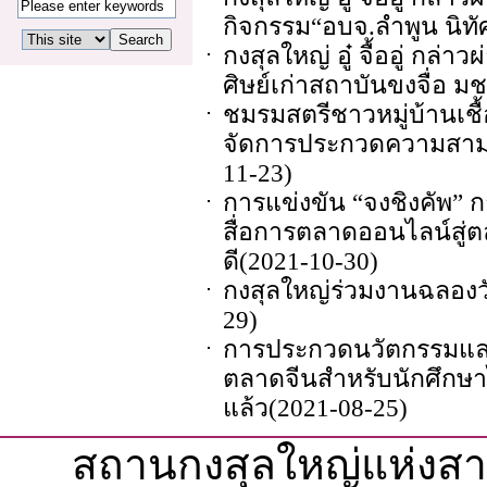
กิจกรรม“อบจ.ลำพูน นิทัศน์
กงสุลใหญ่ อู๋ จื้ออู่ กล
ศิษย์เก่าสถาบันขงจื่อ มช. 
ชมรมสตรีชาวหมู่บ้านเ
จัดการประกวดความสามา
11-23)
การแข่งขัน “จงชิงคัพ
สื่อการตลาดออนไลน์สู่ตลา
ดี
(2021-10-30)
กงสุลใหญ่ร่วมงานฉลองวั
29)
การประกวดนวัตกรรมและ
ตลาดจีนสำหรับนักศึกษาไท
แล้ว
(2021-08-25)
สถานกงสุลใหญ่แห่งส