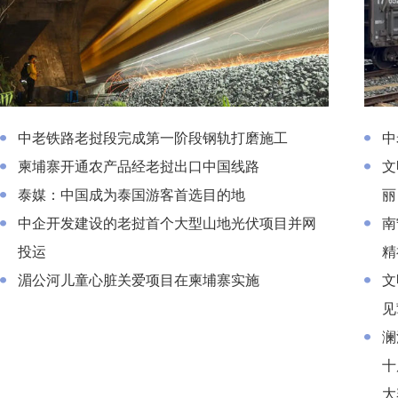
中老铁路老挝段完成第一阶段钢轨打磨施工
中老铁
中老铁路老挝段完成第一阶段钢轨打磨施工
中
柬埔寨开通农产品经老挝出口中国线路
文
泰媒：中国成为泰国游客首选目的地
丽
中企开发建设的老挝首个大型山地光伏项目并网
南
投运
精
湄公河儿童心脏关爱项目在柬埔寨实施
文
见
澜
十
大