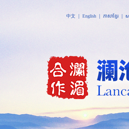
中文
｜
English
｜
ភាសាខ្មែរ
｜
ພ