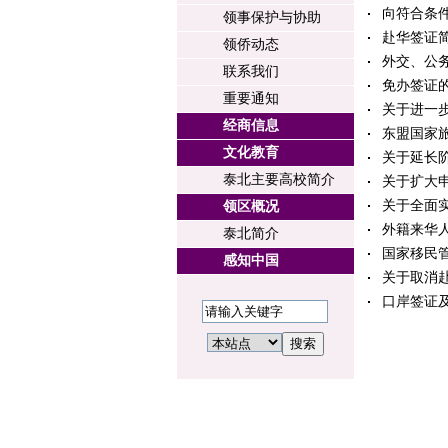
向符合条件
领事保护与协助
赴华签证
领侨动态
外交、公
联系我们
免办签证
重要通知
关于进一
经商信息
东盟国家旅
文化教育
关于延长
泰北主要高校简介
关于扩大
关于全面
领区概况
外籍来华人
泰北简介
国家移民
感知中国
关于取消
口岸签证