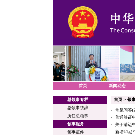
首页
新闻动态
总领事专栏
首页
>
领
总领事致辞
常见问答
(
历任总领事
普通签证
领事服务
关于清迈
新增印尼 
领事证件