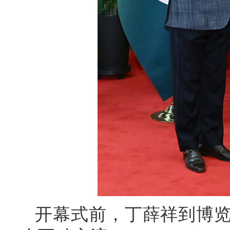
开幕式前，丁薛祥到博