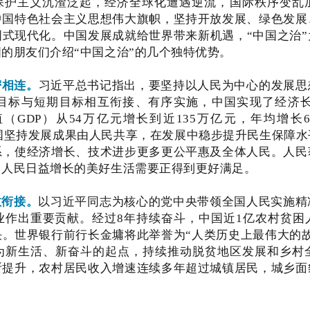
保护主义沉渣泛起，经济全球化遭遇逆流，国际秩序变乱
中国特色社会主义思想伟大旗帜，坚持开放发展、绿色发展
式现代化。中国发展成就给世界带来新机遇，“中国之治
的朋友们介绍“中国之治”的几个独特优势。
密相连。
习近平总书记指出，要坚持以人民为中心的发展思
目标与短期目标相互衔接、有序实施，中国实现了经济长期
值（GDP）从54万亿元增长到近135万亿元，年均增
中国坚持发展成果由人民共享，在发展中稳步提升民生保障
系，使经济增长、技术进步更多更公平惠及全体人民。人民
，人民日益增长的美好生活需要正得到更好满足。
效衔接。
以习近平同志为核心的党中央带领全国人民实施精
业作出重要贡献。经过8年持续奋斗，中国近1亿农村贫困
。世界银行前行长金墉将此举誉为“人类历史上最伟大的
为新生活、新奋斗的起点，持续推动脱贫地区发展和乡村
断提升，农村居民收入增速连续多年超过城镇居民，城乡面