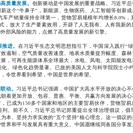
动高质量发展。
创新驱动是中国发展的重要战略。习近平总
新这个“牛鼻子”，新能源、生物医药、人工智能等创新成
源汽车产销量保持全球第一，货物贸易规模年均增长8.0%
源组合方式，放大了生产要素效用，开辟了人无我有、人有我新
御外部风险的能力，点燃了高质量发展的新引擎。
深推进。
在习近平生态文明思想指引下，中国深入践行“绿
有效遏制，空气质量改善速度、地表水质量提升幅度、森林
发展，可再生能源体系全球最大，水电、风电、太阳能发电
能化、绿色化趋势显著。已故的美国人文与科学院院士小约
力，令世界看到希望，中国是世界的希望。
同联动。
习近平总书记强调，中国扩大高水平开放的决心不
化朝着更加开放、包容、普惠、平衡、共赢方向发展的决心
右，已成为150多个国家和地区的主要贸易伙伴，货物贸
前列。前不久，习近平总书记郑重提出全球治理倡议，倡
为本、坚持力求实效的“五个坚持”核心理念。这一倡议
护世界和平与发展具有重大意义。中国愿继续同各国分享发