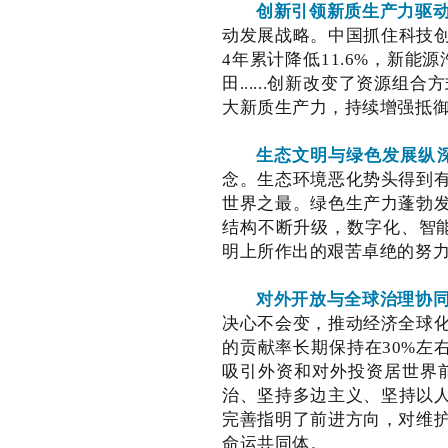
创新引领新质生产力驱
动发展战略。中国抓住科技创
4年累计降低11.6%，新能
田......创新改变了资
大新质生产力，持续增强抵
生态文明与绿色发展纵
念。生态环境恶化势头得到
世界之最。绿色生产力蓬勃
结构不断升级，数字化、智
明上所作出的艰苦卓绝的努
对外开放与全球治理协
决心不会变，推动经济全球
的贡献率长期保持在30%左
吸引外资和对外投资居世界
治、坚持多边主义、坚持以人
完善指明了前进方向，对维
命运共同体。