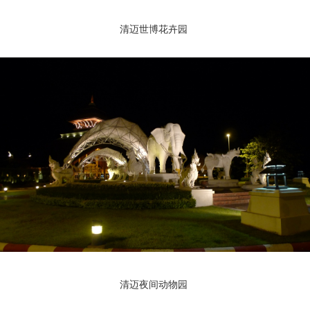
清迈世博花卉园
清迈夜间动物园