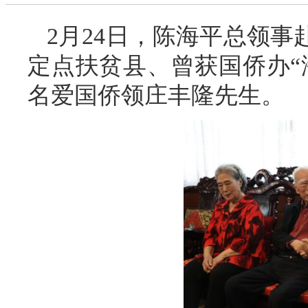
2月24日，陈海平总领
定点扶贫县、曾获国侨办“
名爱国侨领庄丰隆先生。