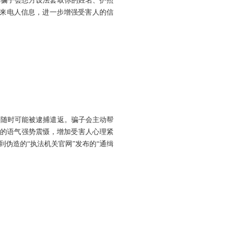
，骗子会想方设法套取你的姓名、护照
证来电人信息，进一步增强受害人的信
，随时可能被逮捕遣返。骗子会主动帮
厉的语气强势震慑，增加受害人心理紧
伪造的“执法机关官网”发布的“通缉