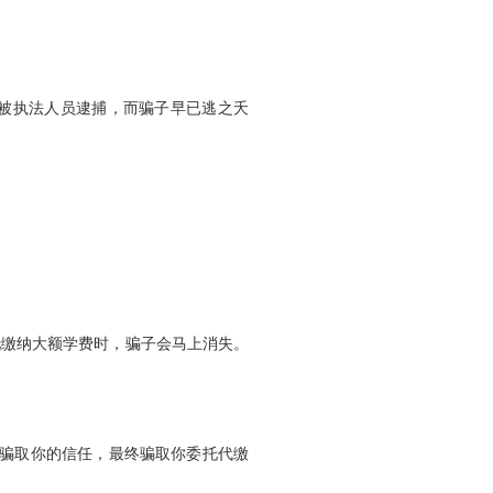
被执法人员逮捕，而骗子早已逃之夭
托缴纳大额学费时，骗子会马上消失。
步骗取你的信任，最终骗取你委托代缴