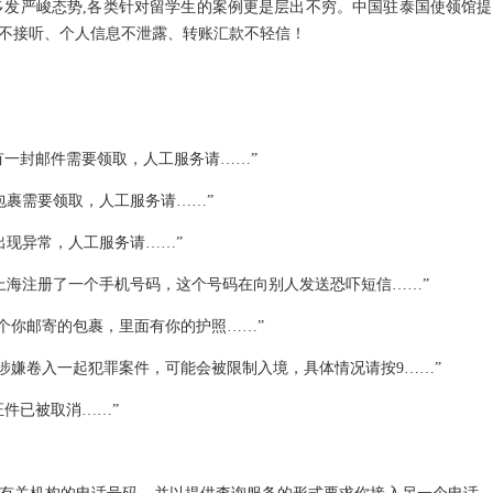
多发严峻态势,各类针对留学生的案例更是层出不穷。中国驻泰国使领馆
不接听、个人信息不泄露、转账汇款不轻信！
有一封邮件需要领取，人工服务请……”
包裹需要领取，人工服务请……”
出现异常，人工服务请……”
在上海注册了一个手机号码，这个号码在向别人发送恐吓短信……”
一个你邮寄的包裹，里面有你的护照……”
你涉嫌卷入一起犯罪案件，可能会被限制入境，具体情况请按9……”
证件已被取消……”