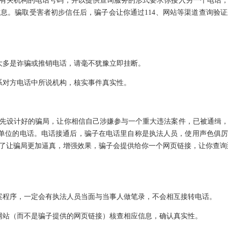
有关机构的电话号码，并以提供查询服务的形式要求你接入另一个电话
息。骗取受害者初步信任后，骗子会让你通过114、网站等渠道查询验
大多是诈骗或推销电话，请毫不犹豫立即挂断。
系对方电话中所说机构，核实事件真实性。
先设计好的骗局，让你相信自己涉嫌参与一个重大违法案件，已被通缉
相关单位的电话。电话接通后，骗子在电话里自称是执法人员，使用声色俱
了让骗局更加逼真，增强效果，骗子会提供给你一个网页链接，让你查询到
案程序，一定会有执法人员当面与当事人做笔录，不会相互接转电话。
网站（而不是骗子提供的网页链接）核查相应信息，确认真实性。