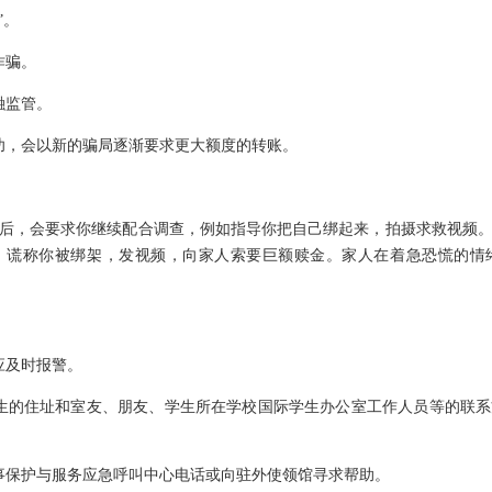
”。
诈骗。
融监管。
功，会以新的骗局逐渐要求更大额度的转账。
后，会要求你继续配合调查，例如指导你把自己绑起来，拍摄求救视频
，谎称你被绑架，发视频，向家人索要巨额赎金。家人在着急恐慌的情
应及时报警。
生的住址和室友、朋友、学生所在学校国际学生办公室工作人员等的联
事保护与服务应急呼叫中心电话或向驻外使领馆寻求帮助。