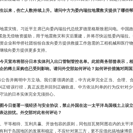
生以来，伤亡人数持续上升。请问中方为委内瑞拉地震救灾提供了哪些
地震灾情。习近平主席已向委内瑞拉代总统罗德里格斯致慰问电。中国
紧急无偿物资援助，用于地震救灾和灾后重建，并将尽快运抵委内瑞拉
资企业和华侨社团纷纷自发向委方提供救援工作急需的工程机械和医疗
继续向委方提供更多支持。
今天宣布将部分日本实体列入出口管制管控名单。此前商务部曾表示，
企的稀土采购也已受到影响。请问外交部如何评论？如何评价措施对两国
布公告并阐明中方立场。我们要强调的是，中方此举完全正当、合理、合
纠正错误行径，真正反思并回到正确轨道。中方依法列单的行为仅针对
守法的日本实体完全无须担心。
图今日签署一项经济与安全协议，禁止外国在这一太平洋岛国领土上设
表达担忧。外交部对此有何评论？
、平等相待、互利共赢、开放包容的原则，同包括瓦努阿图在内的太平
有利于岛国地区的发展和稳定，不应针对第三方，更不应借此搞地缘博弈