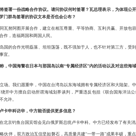
将签署一份战略合作协议。请问协议何时签署？瓦总理表示，为体现公
罗门群岛签署的协议文本是否也会公布？
同瓦努阿图开展合作，建立在相互尊重、平等协商、互利共赢、开放包
合作，造福两国和两国人民。
岛国的合作光明磊落、坦坦荡荡，既不强加于人，也不针对第三方，受
事宜。
称，中国海警在日本与那国岛以南“专属经济区”内的活动以及对这些海域
立场。我们愿重申，中国在台湾岛以东海域拥有专属经济区和大陆架。
宾绕开中方擅自启动所谓海域划界谈判，严重违反包括《联合国海洋法公
不允许。
卢卡申科访华，中方能否提供更多信息？
在北京钓鱼台国宾馆会见白俄罗斯总统卢卡申科。中方已经发布了有关消
略伙伴，双方政治互信坚如磐石，高质量共建“一带一路”成果丰硕，重