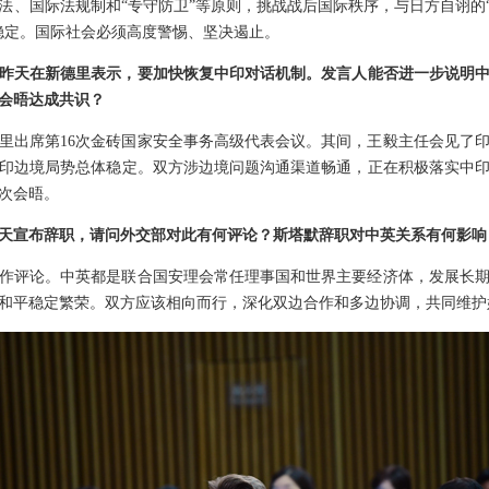
法、国际法规制和“专守防卫”等原则，挑战战后国际秩序，与日方自诩的“
稳定。国际社会必须高度警惕、坚决遏止。
昨天在新德里表示，要加快恢复中印对话机制。发言人能否进一步说明
会晤达成共识？
里出席第16次金砖国家安全事务高级代表会议。其间，王毅主任会见了
印边境局势总体稳定。双方涉边境问题沟通渠道畅通，正在积极落实中印
5次会晤。
天宣布辞职，请问外交部对此有何评论？斯塔默辞职对中英关系有何影响
作评论。中英都是联合国安理会常任理事国和世界主要经济体，发展长
和平稳定繁荣。双方应该相向而行，深化双边合作和多边协调，共同维护