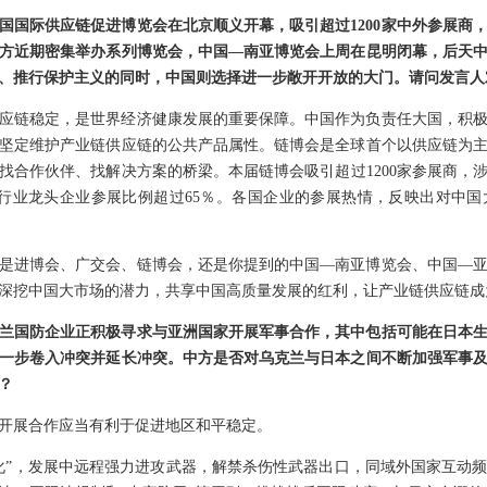
国国际供应链促进博览会在北京顺义开幕，吸引超过1200家中外参展商
方近期密集举办系列博览会，中国—南亚博览会上周在昆明闭幕，后天
”、推行保护主义的同时，中国则选择进一步敞开开放的大门。请问发言人
应链稳定，是世界经济健康发展的重要保障。中国作为负责任大国，积
坚定维护产业链供应链的公共产品属性。链博会是全球首个以供应链为
找合作伙伴、找解决方案的桥梁。本届链博会吸引超过1200家参展商，涉
强及行业龙头企业参展比例超过65％。各国企业的参展热情，反映出对中
是进博会、广交会、链博会，还是你提到的中国—南亚博览会、中国—
深挖中国大市场的潜力，共享中国高质量发展的红利，让产业链供应链成
兰国防企业正积极寻求与亚洲国家开展军事合作，其中包括可能在日本
一步卷入冲突并延长冲突。中方是否对乌克兰与日本之间不断加强军事
？
开展合作应当有利于促进地区和平稳定。
化”，发展中远程强力进攻武器，解禁杀伤性武器出口，同域外国家互动