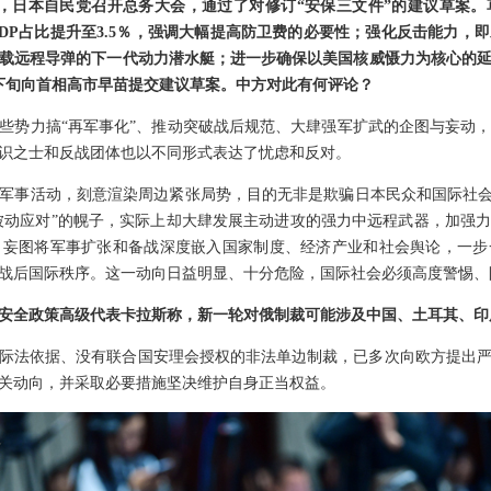
，日本自民党召开总务大会，通过了对修订“安保三文件”的建议草案
DP占比提升至3.5％，强调大幅提高防卫费的必要性；强化反击能力，
载远程导弹的下一代动力潜水艇；进一步确保以美国核威慑力为核心的
下旬向首相高市早苗提交建议草案。中方对此有何评论？
些势力搞“再军事化”、推动突破战后规范、大肆强军扩武的企图与妄动
识之士和反战团体也以不同形式表达了忧虑和反对。
军事活动，刻意渲染周边紧张局势，目的无非是欺骗日本民众和国际社会
“被动应对”的幌子，实际上却大肆发展主动进攻的强力中远程武器，加强
，妄图将军事扩张和备战深度嵌入国家制度、经济产业和社会舆论，一步
战后国际秩序。这一动向日益明显、十分危险，国际社会必须高度警惕、
安全政策高级代表卡拉斯称，新一轮对俄制裁可能涉及中国、土耳其、印
际法依据、没有联合国安理会授权的非法单边制裁，已多次向欧方提出
关动向，并采取必要措施坚决维护自身正当权益。