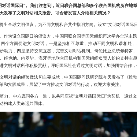
明对话国际日”。我们注意到，近日联合国总部和多个联合国机构所在地举
天发布了文明对话相关报告。可否请发言人介绍相关情况？
提出全球文明倡议，为不同文明和合共生指明方向。设立“文明对话国际日
”。作为设立国际日的倡议方，中国同联合国等国际组织再次举办全球主
从四个方面促进文明对话，一是坚持相互尊重，推动不同文明和谐相处，
步动力，四是坚持交流互鉴，完善文明对话机制。哥伦比亚总统佩特罗
、维也纳、内罗毕、海牙等地联合国机构和国际组织负责人纷纷支持主
进文明对话所作积极贡献，呼吁国际社会通过文明对话，加强团结合作，
文明对话的经验做法和主要成就，中国国际问题研究院今天发布了《推
策和实践成果，展望了中方推动文明对话的行动，欢迎大家关注。
努力。中方愿同各方一道，以共同庆祝“文明对话国际日”为契机，通过
动构建人类命运共同体。