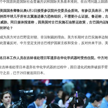
个中国原则是国际社会普遍共识和国际关系基本准则。在台湾问题上踩踏
美国国务卿鲁比奥6月2日接受参议院外交委员会质询。有参议员表示，
持西半球几乎所有左翼激进暴力恐怖组织，不需要什么证据。鲁还称，
威胁。同日媒体报道称，因美国对古巴实施石油禁运政策，古巴国内运
何评论？
成为美方对古巴野蛮封锁、非法制裁的理由。美方长期对古巴实施单边
此普遍反对。中方坚定支持古巴维护国家主权和安全，反对外来干涉。
名日本工作人员在吉林省处理日军遗弃在华化学武器时受伤住院。中方对
员在吉林省处理日本遗弃在华化学武器的过程中，因日遗化武炮弹破损手
疗之后，已于29日被送回日本。