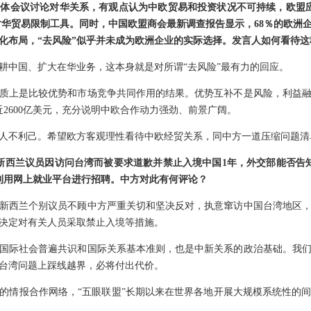
体会议讨论对华关系，有观点认为中欧贸易和投资状况不可持续，欧盟应
对华贸易限制工具。同时，中国欧盟商会最新调查报告显示，68％的欧洲
化布局，“去风险”似乎并未成为欧洲企业的实际选择。发言人如何看待这
耕中国、扩大在华业务，这本身就是对所谓“去风险”最有力的回应。
质上是比较优势和市场竞争共同作用的结果。优势互补不是风险，利益融
近2600亿美元，充分说明中欧合作动力强劲、前景广阔。
人不利己。希望欧方客观理性看待中欧经贸关系，同中方一道压缩问题清
新西兰议员因访问台湾而被要求道歉并禁止入境中国1年，外交部能否告
利用网上就业平台进行招聘。中方对此有何评论？
新西兰个别议员不顾中方严重关切和坚决反对，执意窜访中国台湾地区
决定对有关人员采取禁止入境等措施。
国际社会普遍共识和国际关系基本准则，也是中新关系的政治基础。我
台湾问题上踩线越界，必将付出代价。
的情报合作网络，“五眼联盟”长期以来在世界各地开展大规模系统性的